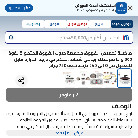
استكشف أحدث العروض
حمّل التطبيق
واستمتع بتجربة تسوّق مذهلة!
توصيل بموعد
سريع
توصيل فوري
التوفير
إلكترونيات
ابحث بين أكثر من
50,000+
منتج
ماكينة تحميص القهوة، محمصة حبوب القهوة المتطورة بقوة
800 واط مع غطاء زجاجي شفاف، تحكم في درجة الحرارة قابل
للتعديل من 0 إلى 240 درجة، سعة 750 جرام
غير متوفر
الوصف
ارتقِ بتجربة تحضير القهوة في المنزل مع آلة تحميص القهوة المنزلية بقوة
800 واط، المصممة لعشاق القهوة الذين يقدرون القهوة الطازجة
والعطرية. سواء كنت مبتدئًا أو محمصًا متمرسًا، فإن التحكم في درجة
عرض المزيد
الحرارة القابلة للتعديل (0-240 درجة مئوية) والغطاء الزجاجي الشفاف لهذه