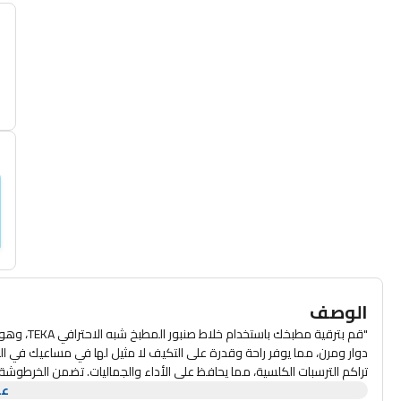
أ
 يتم بيعه 
الوصف
"قم بترقية
عر