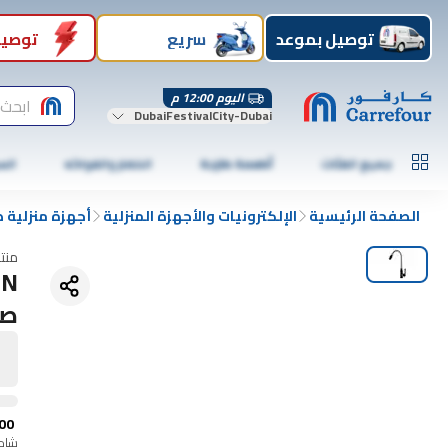
توصيل بموعد
سريع
توصيل
اليوم 12:00 م
ابحث 
DubaiFestivalCity-Dubai
جميع الفئات
أطعمة طازجة
الخضار والفواكه
الس
الصفحة الرئيسية
الإلكترونيات والأجهزة المنزلية
أجهزة منزلية 
منت
صن
00
شامل