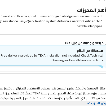
هم المميزات
Swivel and flexible spout 35mm cartridge Cartridge with ceramic discs of
gh resistance Easy-Quick fixation system Anti-scale aerator Certified 3/8"
flexible inlet pipes
وتوصيله من قِبَل: 
Teka
ملاحظة من البائع
Free delivery provided by TEKA. Instalation not included. Check Technical
Drawing and Installation instructions.
 مطبخك باستخدام خلاط صنبور المطبخ شبه الاحترافي TEKA، وهو مثال للوظيفة والأناقة. صنبور المطبخ هذا مصنوع للاستخدام الاحترافي، ويتميز 
دوار ومرن، مما يوفر راحة وقدرة على التكيف لا مثيل لها في مساعيك في الطهي. مزود بجهاز تهوية مضاد للحجم، يضمن خلاط TEKA تدفقًا ثابتًا للمياه 
تراكم الترسبات الكلسية، مما يحافظ على الأداء والجماليات. تضمن الخرطوشة مقاس 35 مم، التي تتميز بأقراص خزفية ذات مقاومة عالية، طول العمر والموث
ض المزيد
وسنوات واعدة من الاستخدام الخالي من المتاعب. استمتع بالتحكم الدقيق في درجة الحرارة كما لم يحدث من قبل باستخدام خلاط TEKA