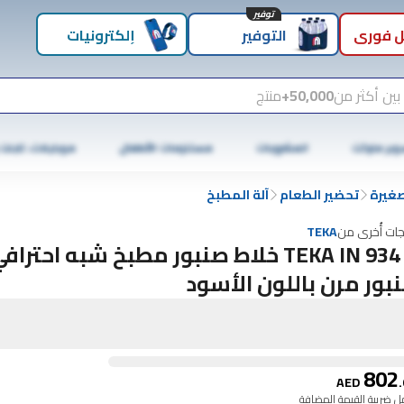
توفير
 فوري
التوفير
إلكترونيات
بين أكثر من
50,000+
منتج
وبر ماركت
المشروبات
مستلزمات الأطفال
موبايلات، تابلت
صغيرة
تحضير الطعام
آلة المطبخ
جات أُخرى من
TEKA
TEKA IN 934 N خلاط صنبور مطبخ شبه احتر
بور مرن باللون الأسود
802
AED
.
 ضريبة القيمة المضافة