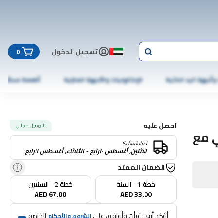
تسجيل الدخول
0
 وأجهزة اليد الذكية
الإلكترونيات والأجهزة المنزلية
أطعمة مجمّدة
احصل عليه
التوصيل مجاني
افي مع
Scheduled
الاثنين, أغسطس ١٠رابع - الثلاثاء, أغسطس ١١رابع
الضمان الممتد
خطة 1 - السنة
خطة 2 - السنتين
AED 67.00
AED 33.00
أؤكد أنني قرأت وأوافق على 
 الخاصة 
الشروط والأحكام