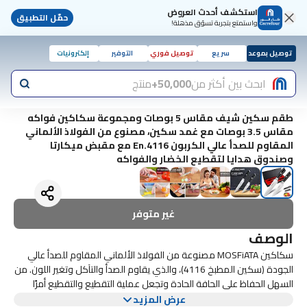
استكشف أحدث العروض
حمّل التطبيق
واستمتع بتجربة تسوّق مذهلة!
توصيل بموعد
سريع
توصيل فوري
التوفير
إلكترونيات
ابحث بين أكثر من
50,000+
منتج
طقم سكين شيف مقاس 5 بوصات ومجموعة سكاكين فواكه
مقاس 3.5 بوصات مع غمد سكين، مصنوع من الفولاذ الألماني
المقاوم للصدأ عالي الكربون En.4116 مع مقبض ميكارتا
وصندوق هدايا لتقطيع الخضار والفواكه
غير متوفر
الوصف
سكاكين MOSFiATA مصنوعة من الفولاذ الألماني المقاوم للصدأ عالي
الجودة (سكين المطبخ 4116)، والذي يقاوم الصدأ والتآكل وتغير اللون. من
السهل الحفاظ على الحافة الحادة وتجعل عملية التقطيع والتقطيع أمرًا
سهلاً.
داخل صندوق الهدايا، لن تحصل على سكين الطاهي المحترف وسكين
عرض المزيد