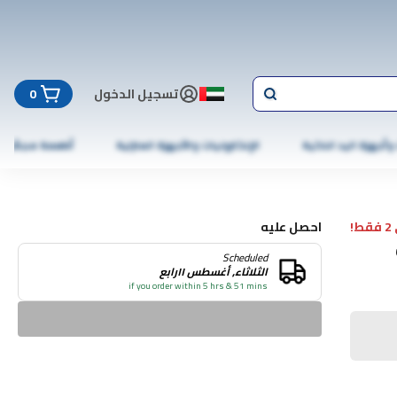
تسجيل الدخول
0
 وأجهزة اليد الذكية
الإلكترونيات والأجهزة المنزلية
أطعمة مجمّدة
!
احصل عليه
Scheduled
الثلاثاء, أغسطس ١١رابع
if you order within 5 hrs & 51 mins