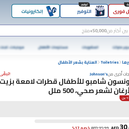
توفير
 فوري
التوفير
إلكترونيات
بين أكثر من
50,000+
منتج
وبر ماركت
المشروبات
مستلزمات الأطفال
موبايلات، تابلت
رها
Toiletries
العناية بشعر الأطفال
!تبقّى 2 فقط
جات أُخرى من
Johnson's
نسون شامبو للأطفال قطرات لامعة بزيت
رغان لشعر صحي، 500 ملل
عن
30
.
AED
35.99
AED
خصم 17%