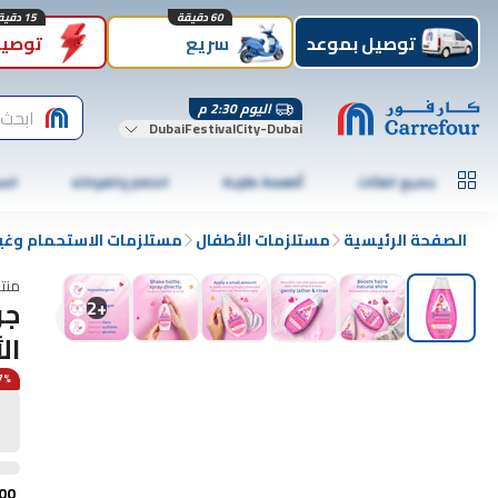
60 دقيقة
15 دقيقة
توصيل بموعد
سريع
توصيل
اليوم 2:30 م
ابحث 
DubaiFestivalCity-Dubai
جميع الفئات
أطعمة طازجة
الخضار والفواكه
الس
الصفحة الرئيسية
مستلزمات الأطفال
مستلزمات الاستحمام وغي
منت
جو
2
+
الأ
17% 
00