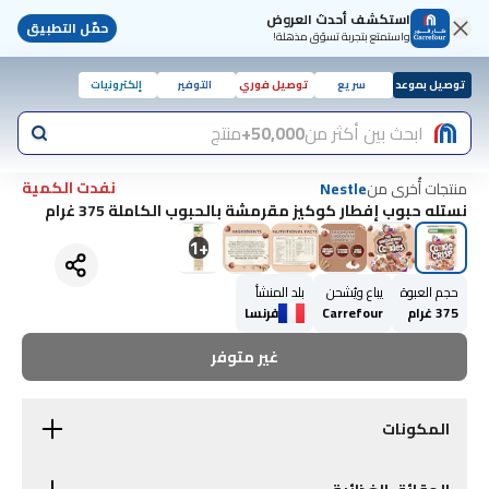
استكشف أحدث العروض
حمّل التطبيق
واستمتع بتجربة تسوّق مذهلة!
توصيل بموعد
سريع
توصيل فوري
التوفير
إلكترونيات
ابحث بين أكثر من
50,000+
منتج
نفدت الكمية
منتجات أُخرى من
Nestle
نستله حبوب إفطار كوكيز مقرمشة بالحبوب الكاملة 375 غرام
1
+
حجم العبوة
يباع ويُشحن
بلد المنشأ
375 غرام
Carrefour
فرنسا
غير متوفر
المكونات