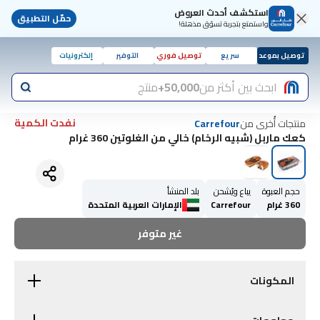
استكشف أحدث العروض
حمّل التطبيق
واستمتع بتجربة تسوّق مذهلة!
توصيل بموعد
سريع
توصيل فوري
التوفير
إلكترونيات
ابحث بين أكثر من
50,000+
منتج
نفدت الكمية
منتجات أُخرى من
Carrefour
كعك ماربل (شبيه الرخام) خالي من الغلوتين 360 غرام
حجم العبوة
يباع ويُشحن
بلد المنشأ
360 غرام
Carrefour
الإمارات العربية المتحدة
غير متوفر
المكونات