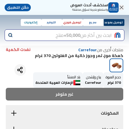
استكشف أحدث العروض
حمّل التطبيق
واستمتع بتجربة تسوّق مذهلة!
توصيل بموعد
سريع
توصيل فوري
التوفير
إلكترونيات
ابحث بين أكثر من
50,000+
منتج
نفدت الكمية
منتجات أُخرى من
Carrefour
كعكة موز، تمر وجوز خالية من الغلوتين 370 غرام
حجم العبوة
يباع ويُشحن
بلد المنشأ
370 غرام
Carrefour
الإمارات العربية المتحدة
غير متوفر
المكونات