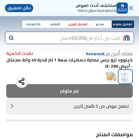
استكشف أحدث العروض
حمّل التطبيق
واستمتع بتجربة تسوّق مذهلة!
توصيل بموعد
سريع
توصيل فوري
التوفير
إلكترونيات
ابحث بين أكثر من
50,000+
منتج
نفدت الكمية
منتجات أُخرى من
Kenwood
كينوود ترو برس عصارة حمضيات سعة 1 لتر قدرة 40 واط، سرعتان
- أبيض JE-280
غير متوفر
تصفح عروض من 5 بائعين آخرين
مواصفات المنتج