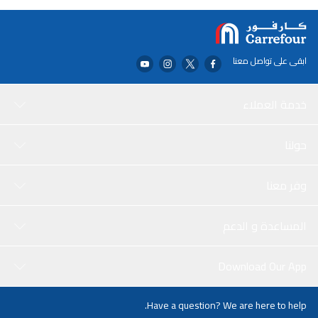
في غرفة نومك، مجموعة التزيين والتجميل من بريتي ديكورايت هي الخيار
الأمثل. بفضل ألوانها الزاهية وتصميماتها المُلْفِت للنظر، هذه المجموعة
من المؤكد أنها ستثير الإعجاب.
ابقى على تواصل معنا
خدمة العملاء
حولنا
وفر معنا
المساعدة و الدعم
Download Our App
Have a question? We are here to help.