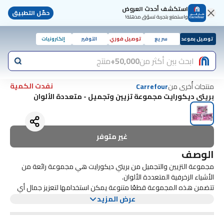
استكشف أحدث العروض
حمّل التطبيق
واستمتع بتجربة تسوّق مذهلة!
توصيل بموعد
سريع
توصيل فوري
التوفير
إلكترونيات
ابحث بين أكثر من
50,000+
منتج
نفدت الكمية
منتجات أُخرى من
Carrefour
بريتي ديكورايت مجموعة تزيين وتجميل - متعددة الألوان
غير متوفر
الوصف
مجموعة التزيين والتجميل من بريتي ديكورايت هي مجموعة رائعة من
الأشياء الزخرفية المتعددة الألوان.
تتضمن هذه المجموعة قطعًا متنوعة يمكن استخدامها لتعزيز جمال أي
مكان. من الوسائد الزاهية إلى الستارة الجدارية المعقدة، تم صنع كل عنصر
عرض المزيد
في هذه المجموعة بعناية لإضافة لمسة من الأناقة والرقي.
سواء كنت تبحث عن تجميل غرفة المعيشة الخاصة بك أو إنشاء أجواء دافئة