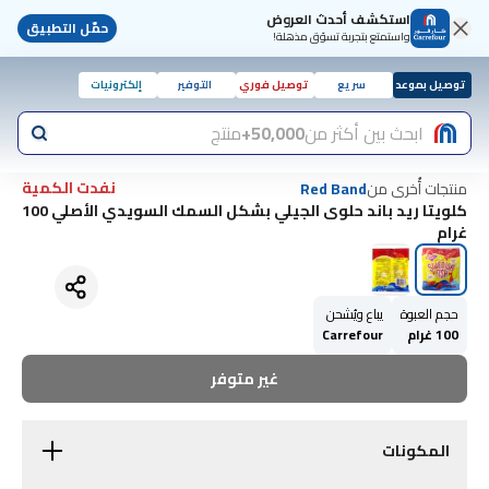
استكشف أحدث العروض
حمّل التطبيق
واستمتع بتجربة تسوّق مذهلة!
توصيل بموعد
سريع
توصيل فوري
التوفير
إلكترونيات
ابحث بين أكثر من
50,000+
منتج
نفدت الكمية
منتجات أُخرى من
Red Band
كلويتا ريد باند حلوى الجيلي بشكل السمك السويدي الأصلي 100
غرام
حجم العبوة
يباع ويُشحن
100 غرام
Carrefour
غير متوفر
المكونات