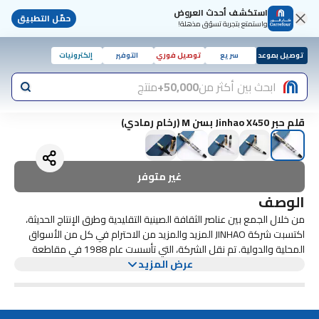
استكشف أحدث العروض
حمّل التطبيق
واستمتع بتجربة تسوّق مذهلة!
توصيل بموعد
سريع
توصيل فوري
التوفير
إلكترونيات
ابحث بين أكثر من
50,000+
منتج
قلم حبر Jinhao X450 بسن M (رخام رمادي)
غير متوفر
الوصف
من خلال الجمع بين عناصر الثقافة الصينية التقليدية وطرق الإنتاج الحديثة،
اكتسبت شركة JINHAO المزيد والمزيد من الاحترام في كل من الأسواق
المحلية والدولية. تم نقل الشركة، التي تأسست عام 1988 في مقاطعة
عرض المزيد
جيانغشي، إلى شنغهاي في عام 2003. تجمع العلامة التجارية الرئيسية
JINHAO بين الثقافة الصينية التقليدية والعناصر الغربية. تم تصميم كل قلم
على يد فريق بحث وتطوير محترف وتم تصنيعه باستخدام مهارات صنع
الأقلام المتقدمة بموجب نظام إدارة الجودة ISO9001: 2000، باستخدام