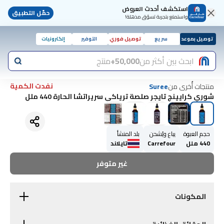
استكشف أحدث العروض
حمّل التطبيق
واستمتع بتجربة تسوّق مذهلة!
توصيل بموعد
سريع
توصيل فوري
التوفير
إلكترونيات
ابحث بين أكثر من
50,000+
منتج
نفدت الكمية
منتجات أُخرى من
Suree
شوري كرايينج تايجر صلصة ترياكي سريراتشا الحارة 440 ملل
حجم العبوة
يباع ويُشحن
بلد المنشأ
440 ملل
Carrefour
تايلاند
غير متوفر
المكونات