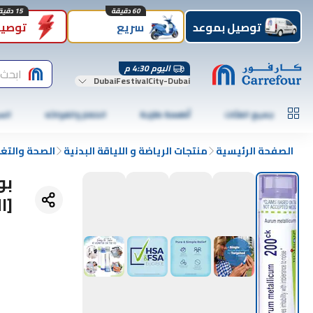
60 دقيقة
15 دقيقة
توصيل بموعد
سريع
توصيل
اليوم 4:30 م
ابحث 
DubaiFestivalCity-Dubai
جميع الفئات
أطعمة طازجة
الخضار والفواكه
الس
الصفحة الرئيسية
منتجات الرياضة و اللياقة البدنية
الصحة والتغ
[ا