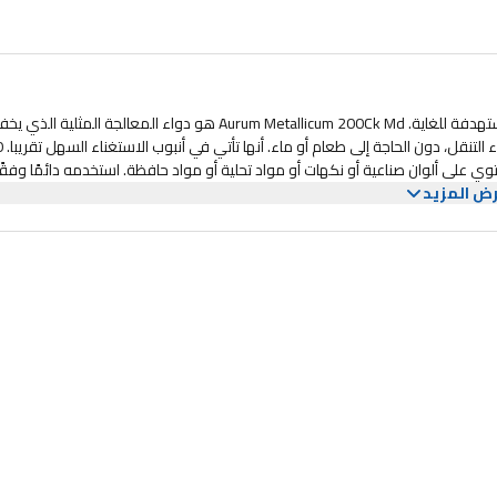
قم بتخصيص رعايتك باستخدام أدوية Boiron المنفردة للحصول على راحة مستهدفة للغاية. Aurum Metallicum 200Ck Md هو دواء المعالجة المثلية
من التهيج وعدم تحمل الضوضاء. 
لبالغين والأطفال ولا تحتوي على ألوان صناعية أو نكهات أو مواد تحلية أو مواد حافظة. استخدمه دائمًا وفقً
ض المزيد
لتعليمات الملصق ما لم يوجهك أخصائي الرعاية الصحية الخاص بك. مع أكثر من 85 عامًا من الخبرة، تعد Boiron علامة تجارية موثوقة تفتخر بتصنيع عالي الجود