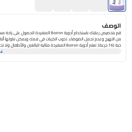
الوصف
حبة (16 جرعة). تعتبر أدوية Boiron المنفردة مثالية ل
عر
وممارسات بيئية مسؤولة. يتم تصنيع جميع المنتجات وفقًا لأعلى معايير cGMP ويتم تركيبها باستخدام مكونات HPUS للنقاء.