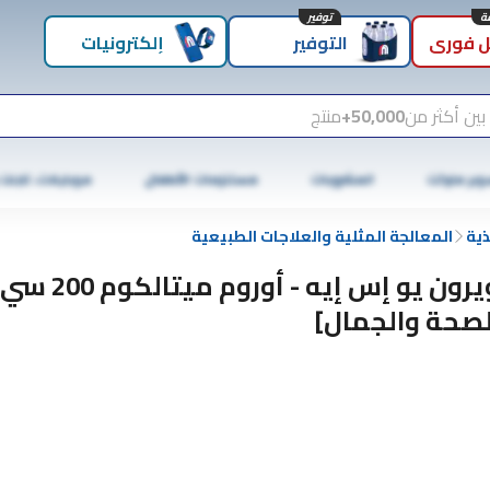
توفير
 فوري
التوفير
إلكترونيات
بين أكثر من
50,000+
منتج
وبر ماركت
المشروبات
مستلزمات الأطفال
موبايلات، تابلت
ذية
المعالجة المثلية والعلاجات الطبيعية
بويرون يو إس إيه - أور
لصحة والجمال]