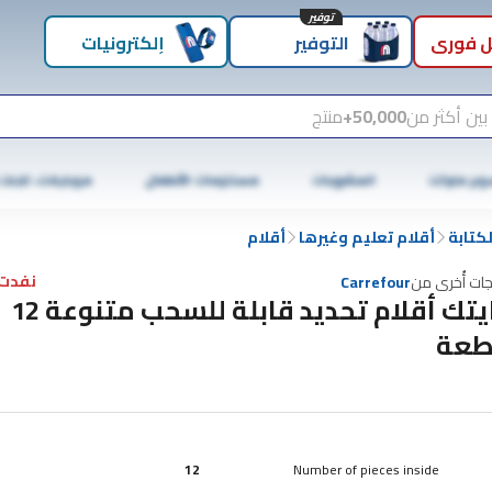
توفير
 فوري
التوفير
إلكترونيات
بين أكثر من
50,000+
منتج
وبر ماركت
المشروبات
مستلزمات الأطفال
موبايلات، تابلت
كتابة
أقلام تعليم وغيرها
أقلام
نفدت 
جات أُخرى من
Carrefour
وايتك أقلام تحديد قابلة للسحب متنوعة 12
عة
12
Number of pieces inside