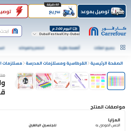
60 دقيقة
توصيل بموعد
سريع
توصيل
اليوم 2:00 م
ابحث 
DubaiFestivalCity-Dubai
جميع الفئات
أطعمة طازجة
الخضار والفواكه
الس
الصفحة الرئيسية
القرطاسية ومستلزمات المدرسة
مستلزمات ال
منت
2
+
قط
مواصفات المنتج
المزايا
الجنس الموصى به
للجنسين البالغين