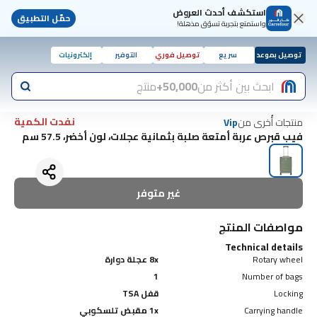
استكشف أحدث العروض
حمّل التطبيق
واستمتع بتجربة تسوّق مذهلة!
توصيل بموعد
سريع
توصيل فوري
التوفير
إلكترونيات
ابحث بين أكثر من
50,000+
منتج
نفدت الكمية
منتجات أُخرى من
Vip
فيب قبرص عربة أمتعة صلبة بثمانية عجلات، لون أخضر، 57.5 سم
غير متوفر
مواصفات المنتج
Technical details
Rotary wheel
8x عجلة دوارة
1
Number of bags
Locking
قفل TSA
Carrying handle
1x مقبض تلسكوبي