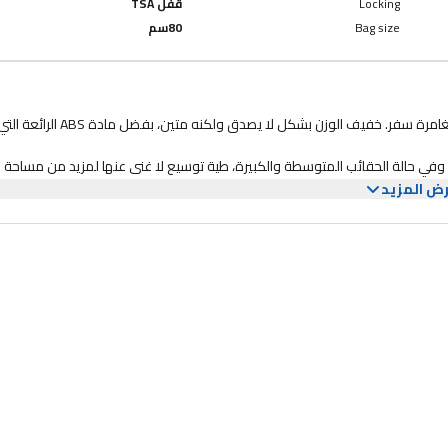
Locking
قفل TSA
Bag size
80سم
احزم الأفق مع "أيرو جوي" من أمريكان تورستر! الثلاثي جاهز لمواجهة أي مغامرة سفر. خفيف الوزن بشكل لا يصدق ولكنه متين، بفضل مادة ABS الرائع
وفي حالة الحقائب المتوسطة والكبيرة، طية توسيع لا غنى عنها لمزيد من مساحة
ض المزيد
يصبح السفر أسهل بكثير! امسك وانطلق مع المقابض المدروسة جيدًا. عِش الفرق، وابدأ رحلتك مع أمريكان