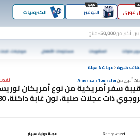
توفير
 فوري
التوفير
إلكترونيات
بين أكثر من
50,000+
منتج
وبر ماركت
المشروبات
مستلزمات الأطفال
موبايلات، تابلت
قائب كبيرة
عربات 4 عجلة
نفدت 
جات أُخرى من
American Tourister
يبة سفر أمريكية من نوع أمريكان توريست
روجوي ذات عجلات صلبة، لون غابة داكنة، 80 سم
Rotary wheel
عجلة دوارة سبينر