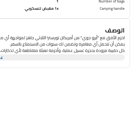
1
Number of bags
Carrying handle
1x مقبض تلسكوبي
الوصف
يمكن أن تتحمل أي مغامرة وتضمن لك سنوات من الاستمتاع بالسفر.
كل حقيبة مزودة بحجرة غسيل عملية، وأحزمة تعبئة متقاطعة لأي تذكارات، 
التخزين.
عر
مع المقبض القابل للقفل وقفل TSA في الأمتعة، 
تورستر أيرو جوي!