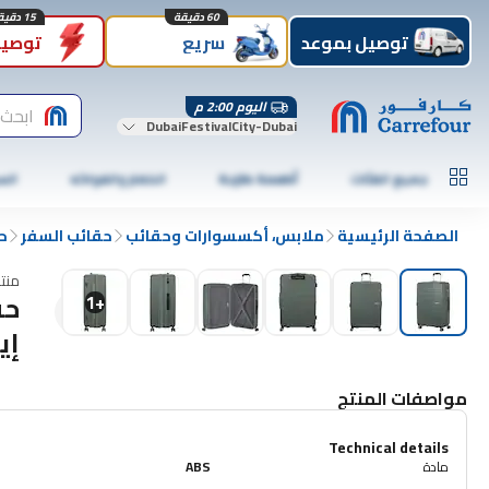
60 دقيقة
15 دقيقة
توصيل بموعد
سريع
توصيل
اليوم 2:00 م
ابحث 
DubaiFestivalCity-Dubai
جميع الفئات
أطعمة طازجة
الخضار والفواكه
الس
الصفحة الرئيسية
ملابس، أكسسوارات وحقائب
حقائب السفر
ح
منت
حق
1
+
إي
مواصفات المنتج
Technical details
مادة
ABS