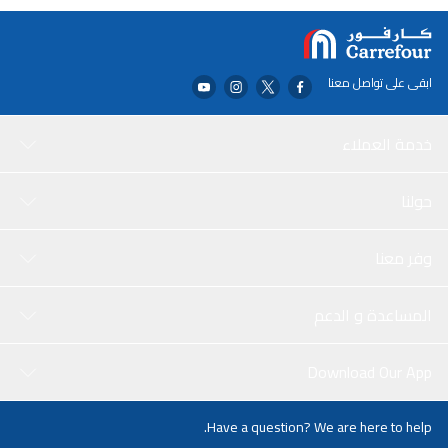
بشكل طبيعي حتى في بيئة متربة أو بعد غمره في حالة تخزينه في مياه
بعمق مترين لمدة تصل إلى 120 دقيقة. اختبار الصدمات الأكثر صرامة
مؤهل لقد اجتاز HD720 اختبار سقوط أكثر صرامة بمقدار 1.8 متر من
متطلبات الدرجة العسكرية القياسية (MIL-STD-810G 516.6). إنه قادر على
ابقى على تواصل معنا
التعامل مع الانهيار المفاجئ. حماية ثلاثية الطبقات يتضمن البناء ثلاثي
الطبقات لجهاز HD720 مادة سيليكون مرنة بشكل استثنائي لتوفير امتصاص
رائع للصدمات من جميع الزوايا. حماية مستشعر الصدمات تساعد حماية
خدمة العملاء
مستشعر الصدمات على حماية بياناتك. إذا تعرض جهاز HD720 لصدمة
شديدة نتيجة التعرض للضرب، فإن حماية مستشعر الصدمات تبدأ تلقائيًا في
حولنا
العمل وتعرض ضوءًا أحمر وامضًا. عند انتهاء الصدمة، يظهر ضوء أزرق ثابت
أو وامض يشير إلى استئناف التشغيل العادي. كابل USB ملتف يتم وضع
كابل USB في أخدود خارجي ملتف في غلاف محرك الأقراص، مما يوفر حل
وفر معنا
تخزين أنيقًا يتوافق مع الخصائص العملية للغاية للجهاز.
المساعدة و الدعم
Download Our App
Have a question? We are here to help.