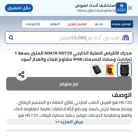
استكشف أحدث العروض
حمّل التطبيق
واستمتع بتجربة تسوّق مذهلة!
توصيل بموعد
سريع
توصيل فوري
التوفير
إلكترونيات
ابحث بين أكثر من
50,000+
منتج
محرك الأقراص الصلبة الخارجي ADATA HD720 المتين بسعة 1
تيرابايت ومضاد للصدمات IP68 مقاوم للماء والغبار أسود
غير متوفر
الوصف
HD720 هو القرص الصلب الخارجي فائق المتانة ذو التصميم الرياضي.
ويتميز بسعة تخزين كبيرة، ويخضع أيضًا لاختبارات صارمة لمقاومة الماء
والغبار ومقاومة الصدمات لتوفير حماية ممتازة للبيانات. HD720 هو
عرض المزيد
النسخة الاحتياطية الأكثر قوة للبيانات لمغامرتك القادمة! مؤهل IP68
لمقاومة الماء والغبار لقد اجتاز HD720 اختبار IP68 الصارم، مما يوفر حماية
ممتازة لمقاومة الماء والغبار. بفضل تصميمه المتين، يعمل HD720