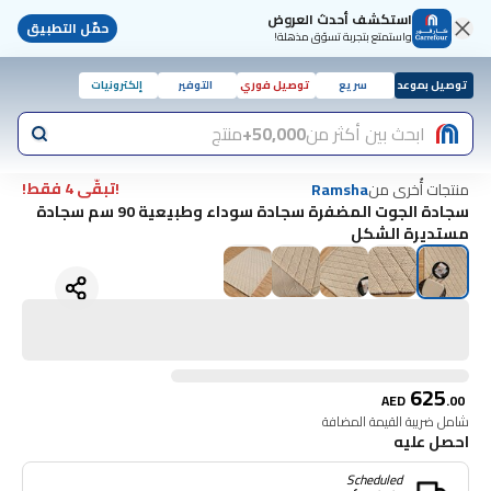
استكشف أحدث العروض
حمّل التطبيق
واستمتع بتجربة تسوّق مذهلة!
توصيل بموعد
سريع
توصيل فوري
التوفير
إلكترونيات
ابحث بين أكثر من
50,000+
منتج
!تبقّى 4 فقط!
منتجات أُخرى من
Ramsha
سجادة الجوت المضفرة سجادة سوداء وطبيعية 90 سم سجادة
مستديرة الشكل
625
AED
.
00
شامل ضريبة القيمة المضافة
احصل عليه
Scheduled