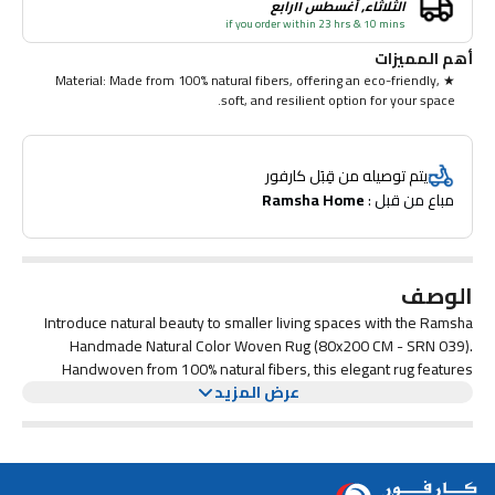
الثلاثاء, أغسطس ١١رابع
if you order within 23 hrs & 10 mins
أهم المميزات
★ Material: Made from 100% natural fibers, offering an eco-friendly,
soft, and resilient option for your space.
★ Durability: Handwoven with strong, long-lasting construction,
perfect for low to medium-traffic areas.
يتم توصيله من قِبَل كارفور
مباع من قبل : 
Ramsha Home
★ Maintenance: Simple to care for—regular vacuuming and spot
cleaning will keep it looking fresh and vibrant.
الوصف
Introduce natural beauty to smaller living spaces with the Ramsha
Handmade Natural Color Woven Rug (80x200 CM - SRN 039).
Handwoven from 100% natural fibers, this elegant rug features
عرض المزيد
earthy tones that complement any room’s décor. Ideal for hallways,
entryways, or cozy corners, it adds warmth and texture while
providing a durable, eco-friendly option for your home.