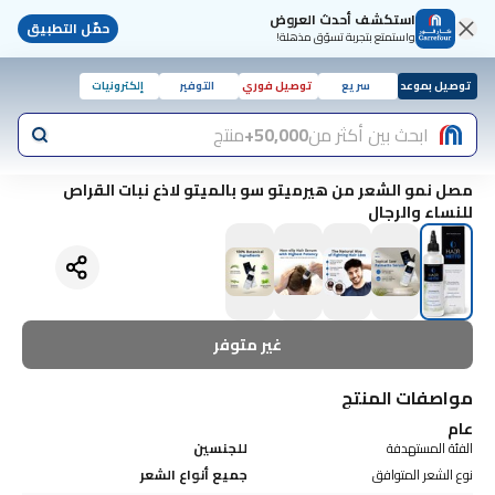
استكشف أحدث العروض
حمّل التطبيق
واستمتع بتجربة تسوّق مذهلة!
توصيل بموعد
سريع
توصيل فوري
التوفير
إلكترونيات
ابحث بين أكثر من
50,000+
منتج
مصل نمو الشعر من هيرميتو سو بالميتو لاذع نبات القراص
للنساء والرجال
غير متوفر
مواصفات المنتج
عام
الفئة المستهدفة
للجنسين
نوع الشعر المتوافق
جميع أنواع الشعر