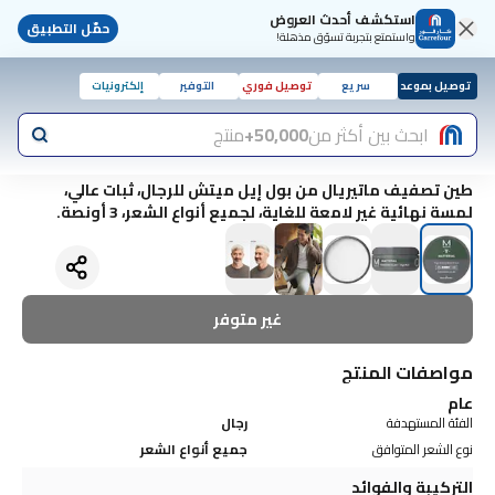
استكشف أحدث العروض
حمّل التطبيق
واستمتع بتجربة تسوّق مذهلة!
توصيل بموعد
سريع
توصيل فوري
التوفير
إلكترونيات
ابحث بين أكثر من
50,000+
منتج
طين تصفيف ماتيريال من بول إيل ميتش للرجال، ثبات عالي،
لمسة نهائية غير لامعة للغاية، لجميع أنواع الشعر، 3 أونصة.
غير متوفر
مواصفات المنتج
عام
الفئة المستهدفة
رجال
نوع الشعر المتوافق
جميع أنواع الشعر
التركيبة والفوائد