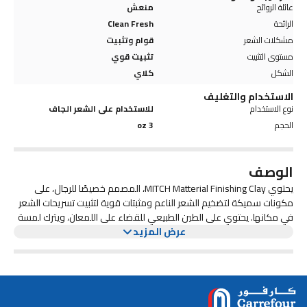
عائلة الروائح
منعش
الرائحة
Clean Fresh
مشكلات الشعر
قوام وتثبيت
مستوى التثبيت
تثبيت قوي
الشكل
كلاي
الاستخدام والتغليف
نوع الاستخدام
للاستخدام على الشعر الجاف
الحجم
3 oz
الوصف
يحتوي MITCH Matterial Finishing Clay، المصمم خصيصًا للرجال، على
مكونات سميكة لتضخيم الشعر الناعم ومثبتات قوية لتثبيت تسريحات الشعر
في مكانها. يحتوي على الطين الطبيعي للقضاء على اللمعان، ويترك لمسة
عرض المزيد
نهائية جافة وغير لامعة. رائعة لعمل تسريحات شعر عصرية ومزخرفة. نوع
الشعر: لجميع أنواع الشعر. العطر: الليمون الطازج والصبار. منتجات عالية التأثير،
وتغليف منخفض التأثير: كجزء من التزامنا طويل الأمد تجاه البيئة، تقوم
MITCH بالتدريج في التعبئة والتغليف المصنوعة من مواد معاد تدويرها*
(PCR) بعد الاستهلاك. *ستكون الجرار 100% PCR، والزجاجات ستكون 50%
PCR، والأنابيب/أغطية الأنابيب ستكون 25% PCR. لا يشمل ذلك أغطية