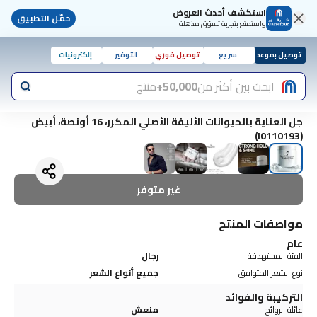
استكشف أحدث العروض
حمّل التطبيق
واستمتع بتجربة تسوّق مذهلة!
توصيل بموعد
سريع
توصيل فوري
التوفير
إلكترونيات
ابحث بين أكثر من
50,000+
منتج
جل العناية بالحيوانات الأليفة الأصلي المكرر، 16 أونصة، أبيض
(I0110193)
غير متوفر
مواصفات المنتج
عام
الفئة المستهدفة
رجال
نوع الشعر المتوافق
جميع أنواع الشعر
التركيبة والفوائد
عائلة الروائح
منعش