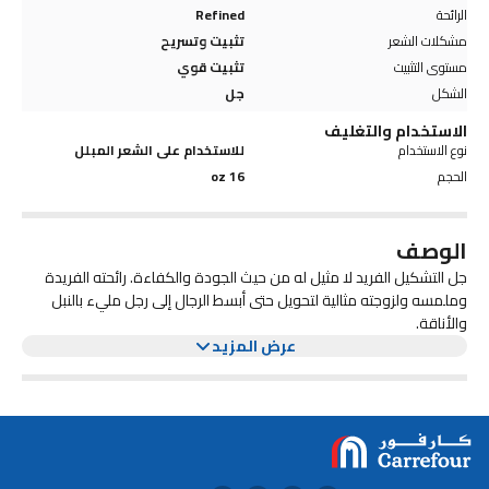
الرائحة
Refined
مشكلات الشعر
تثبيت وتسريح
مستوى التثبيت
تثبيت قوي
الشكل
جل
الاستخدام والتغليف
نوع الاستخدام
للاستخدام على الشعر المبلل
الحجم
16 oz
الوصف
جل التشكيل الفريد لا مثيل له من حيث الجودة والكفاءة. رائحته الفريدة
وملمسه ولزوجته مثالية لتحويل حتى أبسط الرجال إلى رجل مليء بالنبل
والأناقة.
عرض المزيد