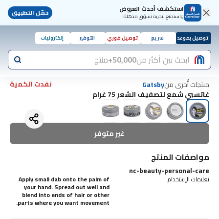
استكشف أحدث العروض
حمّل التطبيق
واستمتع بتجربة تسوّق مذهلة!
توصيل بموعد
سريع
توصيل فوري
التوفير
إلكترونيات
ابحث بين أكثر من
50,000+
منتج
نفدت الكمية
منتجات أُخرى من
Gatsby
غاتسبي شمع لتصفيف الشعر 75 غرام
غير متوفر
مواصفات المنتج
nc-beauty-personal-care
تعليمات الإستخدام
Apply small dab onto the palm of
your hand. Spread out well and
blend into ends of hair or other
parts where you want movement.