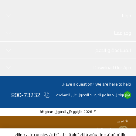
والقياس اليدوي، يرجى السماح بأخطاء 2-5 سم.
حولنا
وفر معنا
المساعدة و الدعم
Download Our App
Have a question? We are here to help.
800-73232
تواصل معنا عبر الدردشة للحصول على المساعدة
© 2026 كارفور كل الحقوق محفوظة
بالنقر فوق «متابعة»، فإنك توافق على تخزين cookies على جهازك