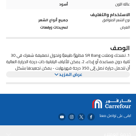
عائلة اللون
أسود
الاستخدام والتغليف
نوع الشعر المتوافق
جميع أنواع الشعر
الغرض
تسريحات ورفعات
الوصف
1. تمنحك وصلات SR Bang مظهرًا طبيعيًا وتحول تصفيفة شعرك في 30
ثانية دون مساعدة أو إيذاء، 2. يمكن للألياف اليابانية ذات درجة الحرارة العالية
أن تتحمل حرارة تصل إلى 350 درجة فهرنهايت - يمكن تجعيدها بشكل
عرض المزيد
مستقيم، ويمكن فرد الألياف المموجة، 3. تضيف الغرة المشبكية نكهة
إلى أي تصفيفة شعر وتعمل على أي شكل وجه تقريبًا. إنها بديل فوري
وبأسعار معقولة للتقطيع الدائم، 4. من هو: أي امرأة ترغب في تجربة مظهر
جديد مثير عن طريق تغيير أسلوبها باستخدام الغرة، 5. لماذا هو مختلف: مع
ملحق فريد من نوعه وسهل الاستخدام، تتيح لك الغرة المشبكية تجربة
الغرة على الفور دون متاعب الصيانة العالية المتمثلة في نموها مرة أخرى،
ملاحظة: 1. بسبب تأثير الضوء وسطوع الشاشة، قد يكون هناك بعض
ابقى على تواصل معنا
الاختلافات الطفيفة بين درجة لون الصورة والعنصر الفعلي. 2. في المرة
الأولى التي تستخدم فيها، يعد تساقط الشعر الطفيف ظاهرة طبيعية.
ويمكنك تقليم الشعر ذاتيًا حسب حاجتك. 3. بسبب مرونة وصلات الشعر
خدمة العملاء