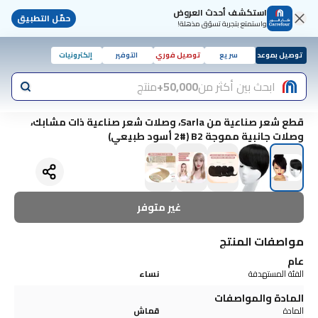
استكشف أحدث العروض
حمّل التطبيق
واستمتع بتجربة تسوّق مذهلة!
توصيل بموعد
سريع
توصيل فوري
التوفير
إلكترونيات
ابحث بين أكثر من
50,000+
منتج
قطع شعر صناعية من Sarla، وصلات شعر صناعية ذات مشابك،
وصلات جانبية مموجة B2 (2# أسود طبيعي)
غير متوفر
مواصفات المنتج
عام
الفئة المستهدفة
نساء
المادة والمواصفات
المادة
قماش