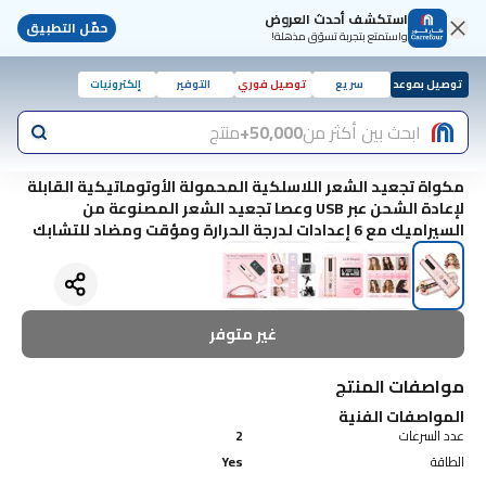
استكشف أحدث العروض
حمّل التطبيق
واستمتع بتجربة تسوّق مذهلة!
توصيل بموعد
سريع
توصيل فوري
التوفير
إلكترونيات
ابحث بين أكثر من
50,000+
منتج
مكواة تجعيد الشعر اللاسلكية المحمولة الأوتوماتيكية القابلة
لإعادة الشحن عبر USB وعصا تجعيد الشعر المصنوعة من
السيراميك مع 6 إعدادات لدرجة الحرارة ومؤقت ومضاد للتشابك
غير متوفر
مواصفات المنتج
المواصفات الفنية
عدد السرعات
2
الطاقة
Yes