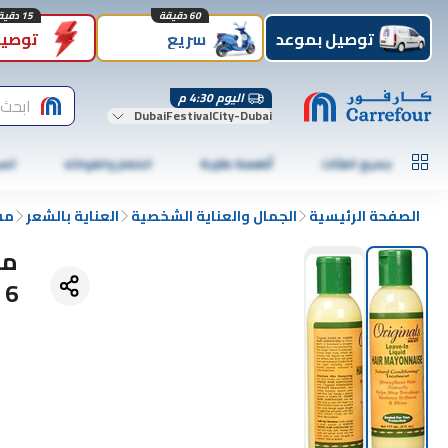
60 دقيقة
15 دقيقة
توصيل بموعد
سريع
توصيل
اليوم 4:30 م
ابحث 
DubaiFestivalCity-Dubai
جميع الفئات
أطعمة طازجة
الخضار والفواكه
الس
الصفحة الرئيسية
الجمال والعناية الشخصية
العناية بالشعر
مس
ما
، 6