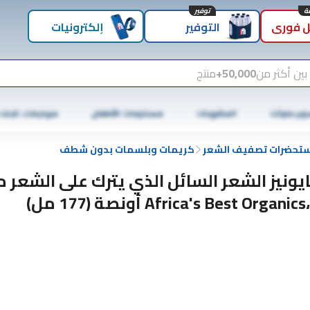
توفير
 فوري
التوفير
إلكترونيات
بين أكثر من
50,000+
منتج
وبر ماركت
المشروبات
مستلزمات الأطفال
موبايلات، تابلت
تحضرات تصفيف الشعر
كريمات وبلسمات بدون شطف
يونيز الشعر السائل الذي يترك على الشعر 
Africa's Best Organics أونصة (177 مل)