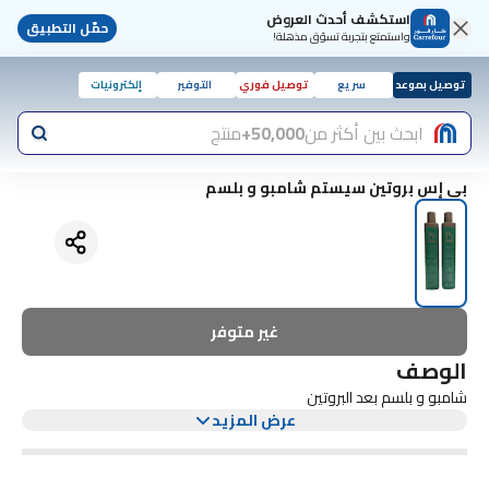
استكشف أحدث العروض
حمّل التطبيق
واستمتع بتجربة تسوّق مذهلة!
توصيل بموعد
سريع
توصيل فوري
التوفير
إلكترونيات
ابحث بين أكثر من
50,000+
منتج
بي إس بروتين سيستم شامبو و بلسم
غير متوفر
الوصف
شامبو و بلسم بعد البروتين
عرض المزيد