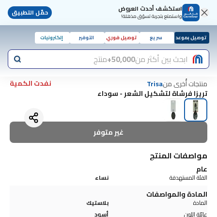
استكشف أحدث العروض
حمّل التطبيق
واستمتع بتجربة تسوّق مذهلة!
توصيل بموعد
سريع
توصيل فوري
التوفير
إلكترونيات
ابحث بين أكثر من
50,000+
منتج
نفدت الكمية
منتجات أُخرى من
Trisa
تريزا فرشاة لتشكيل الشعر - سوداء
غير متوفر
مواصفات المنتج
عام
الفئة المستهدفة
نساء
المادة والمواصفات
المادة
بلاستيك
عائلة اللون
أسود