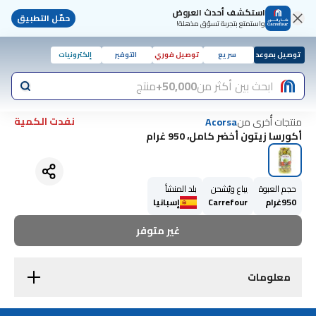
استكشف أحدث العروض
حمّل التطبيق
واستمتع بتجربة تسوّق مذهلة!
توصيل بموعد
سريع
توصيل فوري
التوفير
إلكترونيات
ابحث بين أكثر من
50,000+
منتج
نفدت الكمية
منتجات أُخرى من
Acorsa
أكورسا زيتون أخضر كامل، 950 غرام
حجم العبوة
يباع ويُشحن
بلد المنشأ
950غرام
Carrefour
إسبانيا
غير متوفر
معلومات