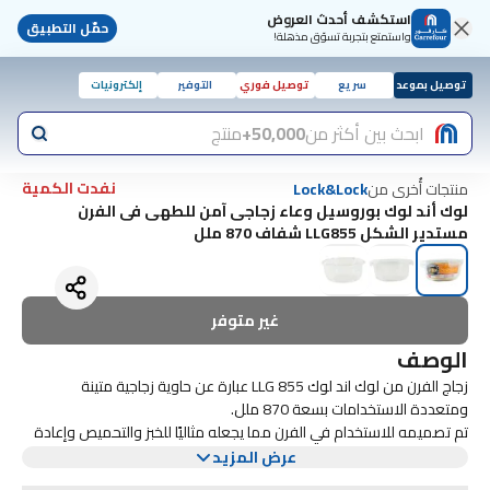
استكشف أحدث العروض
حمّل التطبيق
واستمتع بتجربة تسوّق مذهلة!
توصيل بموعد
سريع
توصيل فوري
التوفير
إلكترونيات
ابحث بين أكثر من
50,000+
منتج
نفدت الكمية
منتجات أُخرى من
Lock&Lock
لوك أند لوك بوروسيل وعاء زجاجى آمن للطهى فى الفرن
مستدير الشكل LLG855 شفاف 870 ملل
غير متوفر
الوصف
زجاج الفرن من لوك اند لوك LLG 855 عبارة عن حاوية زجاجية متينة
ومتعددة الاستخدامات بسعة 870 ملل.
تم تصميمه للاستخدام في الفرن مما يجعله مثاليًا للخبز والتحميص وإعادة
تسخين الطعام. يضمن الغطاء المحكم والمضاد للتسرب بقاء طعامك طازجًا
عرض المزيد
ويمنع أي انسكابات.