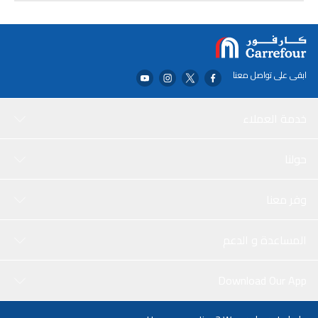
يسمح لك الزجاج الشفاف برؤية المحتويات بسهولة، كما أن المقابض سهلة
الإمساك تجعلها مريحة للحمل. يعتبر زجاج الفرن هذا ضروريًا لأي مطبخ
للحفاظ على طعامك ويحافظ عليه طازجًا ولذيذًا.
ابقى على تواصل معنا
خدمة العملاء
حولنا
وفر معنا
المساعدة و الدعم
Download Our App