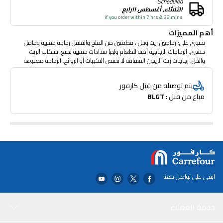
Scheduled
الثلاثاء, أغسطس ١١رابع
if you order within 7 hrs & 26 mins
أهم المميزات
تحتوي على: زجاجتين زيت وخل ، قطعتين من الملح والفلفل رجاجة خشبية وحامل
خشبي. الزجاجات الزجاجية آمنة للطعام ولها سدادات خشبية لمنع انسكاب الزيت
والخل. زجاجات زيت الزيتون الشفافة لا تمتص النكهات أو الروائح. الزجاجة مصنوعة
من مواد عالية الجودة بما في ذلك زجاج عالي الجودة. هزازات الملح والفلفل
والحامل مصنوعان من الخشب المطاطي لقوة التحمل وصديقة للبيئة. يغسل يدوياً
يتم توصيله من قِبَل كارفور
بالماء الدافئ والصابون ويجفف على الفور. صنع في تايلاند. الأبعاد: 13.5 × 26.5
مباع من قبل : 
BLGT
سم
ابقى على تواصل معنا
خدمة العملاء