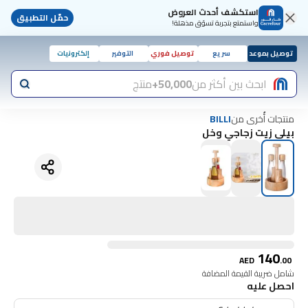
استكشف أحدث العروض
حمّل التطبيق
واستمتع بتجربة تسوّق مذهلة!
توصيل بموعد
سريع
توصيل فوري
التوفير
إلكترونيات
ابحث بين أكثر من
50,000+
منتج
منتجات أُخرى من
BILLI
بيلي زيت زجاجي وخل
140
AED
.
00
شامل ضريبة القيمة المضافة
احصل عليه