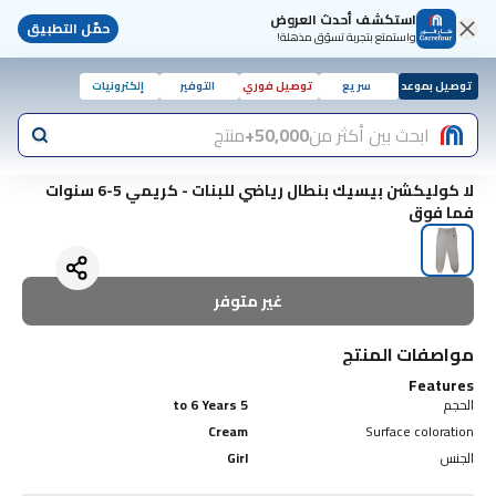
استكشف أحدث العروض
حمّل التطبيق
واستمتع بتجربة تسوّق مذهلة!
توصيل بموعد
سريع
توصيل فوري
التوفير
إلكترونيات
ابحث بين أكثر من
50,000+
منتج
لا كوليكشن بيسيك بنطال رياضي للبنات - كريمي 5-6 سنوات
فما فوق
غير متوفر
مواصفات المنتج
Features
الحجم
5 to 6 Years
Cream
Surface coloration
الجنس
Girl