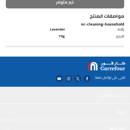
غير متوفر
مواصفات المنتج
nc-cleaning-household
رائحة
Lavender
الحجم
70g
ابقى على تواصل معنا
خدمة العملاء
حولنا
وفر معنا