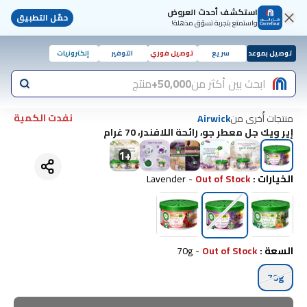
استكشف أحدث العروض
حمّل التطبيق
واستمتع بتجربة تسوّق مذهلة!
توصيل بموعد
سريع
توصيل فوري
التوفير
إلكترونيات
ابحث بين أكثر من
50,000+
منتج
نفدت الكمية
منتجات أُخرى من
Airwick
إير ويك جل معطر جو، رائحة اللافندر، 70 غرام
1
+
الخيارات
:
Out of Stock
-
Lavender
السعة
:
Out of Stock
-
70g
70g