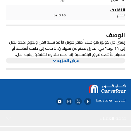
التغليف
الحجم
0.46 oz
الوصف
إيسي جل كوتور هو طلاء أظافر طويل الأمد يشبه الجل ويدوم لمدة تصل
إلى 14 يومًا* في المنزل بخطوتين سهلتين. لا حاجة إلى طبقة أساسية أو
مصباح للأشعة فوق البنفسجية. إنه طلاء مقاوم للتشقق يشبه الجل،
عرض المزيد
ولكنه يمكن إزالته مثل الطلاء العادي. تتميز بفرشاة ذات جذع دوامي
لتغطية وتطبيق دقيق وواسع. * إعادة تطبيق الطبقة العليا في اليوم
السابع
ابقى على تواصل معنا
خدمة العملاء