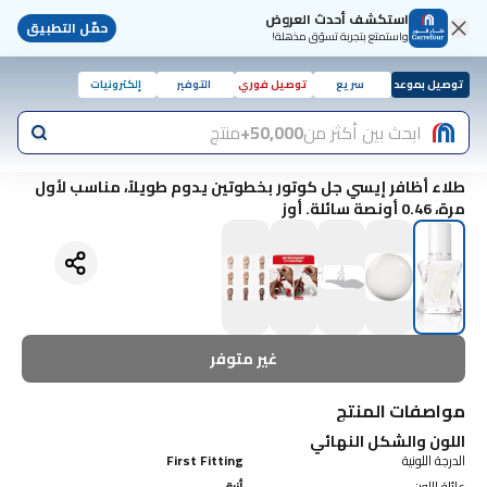
استكشف أحدث العروض
حمّل التطبيق
واستمتع بتجربة تسوّق مذهلة!
توصيل بموعد
سريع
توصيل فوري
التوفير
إلكترونيات
ابحث بين أكثر من
50,000+
منتج
طلاء أظافر إيسي جل كوتور بخطوتين يدوم طويلاً، مناسب لأول
مرة، 0.46 أونصة سائلة. أوز
غير متوفر
مواصفات المنتج
اللون والشكل النهائي
الدرجة اللونية
First Fitting
عائلة اللون
أزرق