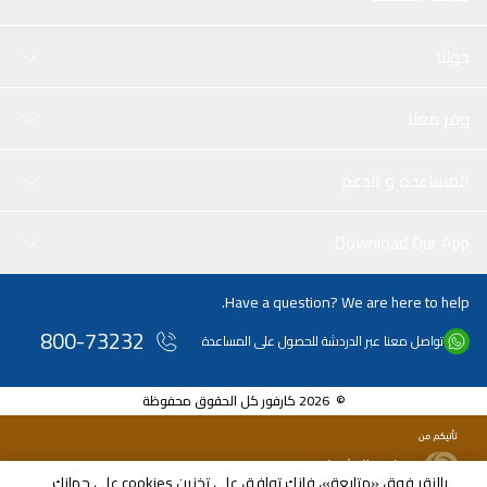
الموجهة
حولنا
وفر معنا
المساعدة و الدعم
Download Our App
Have a question? We are here to help.
800-73232
تواصل معنا عبر الدردشة للحصول على المساعدة
© 2026 كارفور كل الحقوق محفوظة
بالنقر فوق «متابعة»، فإنك توافق على تخزين cookies على جهازك