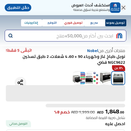
استكشف أحدث العروض
حمّل التطبيق
واستمتع بتجربة تسوّق مذهلة!
توصيل بموعد
سريع
توصيل فوري
التوفير
إلكترونيات
ابحث بين أكثر من
50,000+
منتج
!تبقّى 5 فقط!
منتجات أُخرى من
Nobel
نوبل طباخ غاز وكهرباء 90 × 60، 4 شعلات، 2 طبق تسخين
NGC9622 فضي
8% عن
1,848
1,999.00
AED
خصم 8%
AED
.
00
شامل ضريبة القيمة المضافة
احصل عليه
التوصيل مجاني