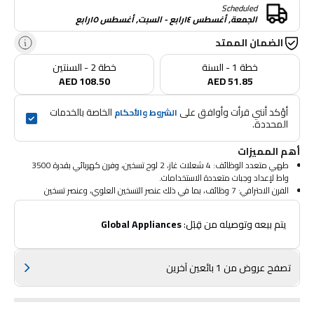
Scheduled
الجمعة, أغسطس ١٤رابع - السبت, أغسطس ١٥رابع
الضمان الممتد
خطة 1 - السنة
خطة 2 - السنتين
AED 108.50
AED 51.85
أؤكد أنني قرأت وأوافق على 
 الخاصة بالخدمات 
الشروط والأحكام
المحددة.
أهم المميزات
طهي متعدد الوظائف: 4 شعلات غاز، 2 لوح تسخين، وفرن كهربائي بقدرة 3500
واط لإعداد وجبات متعددة الاستخدامات.
الفرن الاحترافي: 7 وظائف، بما في ذلك عنصر التسخين العلوي، وعنصر تسخين
الفرن، ووظيفة الشواية.
السلامة أولاً: باب زجاجي مزدوج، وزجاج داخلي قابل للإزالة بالكامل، وإشعال
 يتم بيعه وتوصيله من قِبَل: 
Global Appliances
تلقائي، وجهاز فشل اللهب (FFD).
التميز الجمالي: تسعة مقابض سوداء لسهولة التحكم في المؤقت والموقد ولوحة
التسخين والترموستات.
التفاصيل الفنية: فرن قائم بذاته مصنوع من الفولاذ المقاوم للصدأ والزجاج الأسود،
تصفح عروض من 1 بائعين آخرين
ويتميز بمروحة توربو للتبريد والتحكم الحراري ومؤقت ميكانيكي لمدة 90 دقيقة.