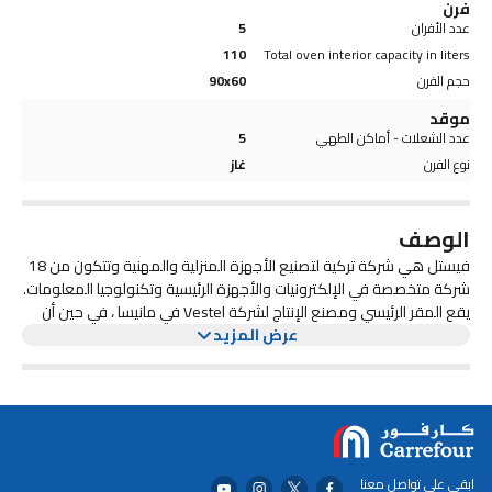
فرن
عدد الأفران
5
110
Total oven interior capacity in liters
حجم الفرن
90x60
موقد
عدد الشعلات - أماكن الطهي
5
نوع الفرن
غاز
الوصف
فيستل هي شركة تركية لتصنيع الأجهزة المنزلية والمهنية وتتكون من 18
شركة متخصصة في الإلكترونيات والأجهزة الرئيسية وتكنولوجيا المعلومات.
يقع المقر الرئيسي ومصنع الإنتاج لشركة Vestel في مانيسا ، في حين أن
التكتل الأم للشركة هو Zorlu Holding ومقرها إسطنبول.
عرض المزيد
ابقى على تواصل معنا