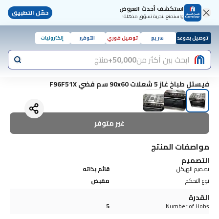
استكشف أحدث العروض
حمّل التطبيق
واستمتع بتجربة تسوّق مذهلة!
توصيل بموعد
سريع
توصيل فوري
التوفير
إلكترونيات
ابحث بين أكثر من
50,000+
منتج
فيستل طباخ غاز 5 شعلات 90x60 سم فضي F96F51X
غير متوفر
مواصفات المنتج
التصميم
تصميم الهيكل
قائم بذاته
نوع التحكم
مقبض
القدرة
5
Number of Hobs