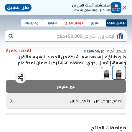
استكشف أحدث العروض
حمّل التطبيق
واستمتع بتجربة تسوّق مذهلة!
توصيل بموعد
سريع
توصيل فوري
التوفير
إلكترونيات
ابحث بين أكثر من
50,000+
منتج
نفدت الكمية
منتجات أُخرى من
Daewoo
دايو طباخ غاز 60×60 سم، شبكة من الحديد الزهر، سعة فرن
واسعة، إشعال يدوي، DGC، 665BSF، تركيا، ضمان لمدة عام
غير متوفر
تصفح عروض من 1 بائعين آخرين
مواصفات المنتج