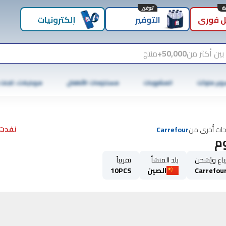
توفير
 فوري
التوفير
إلكترونيات
بين أكثر من
50,000+
منتج
وبر ماركت
المشروبات
مستلزمات الأطفال
موبايلات، تابلت
نفدت 
جات أُخرى من
Carrefour
م
باع ويُشحن
بلد المنشأ
تقريباً
Carrefou
الصين
10PCS