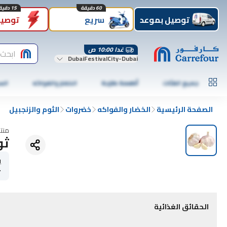
60 دقيقة
15 دقيقة
توصيل بموعد
سريع
توصيل
غدا 10:00 ص
ابحث 
DubaiFestivalCity-Dubai
جميع الفئات
أطعمة طازجة
الخضار والفواكه
الس
الصفحة الرئيسية
الخضار والفواكه
خضروات
الثوم والزنجبيل
منت
ثو
ي
r
الحقائق الغذائية