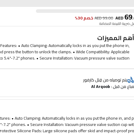
69
.
AED
99.00
AED
خصم 30%
 ضريبة القيمة المضافة
هم المميزات
Features: • Auto Clamping: Automatically locks in as you put the phone in,
d press the button to unlock the clamps. • Wide Compatibility: Applicable
to 5.4"-7.2" phones. • Secure Installation: Vacuum pressure valve suction
up with tail clip, you can install it on the windshield, dashboard, or air vent.
 Protective Silicone Pads: Large silicone pads offer skid and impact-proof
protection to your device without damaging your phone. • Any Angle You
يتم توصيله من قِبَل كارفور
Like: An omnidirectional ball head joint allows you to adjust the viewing
باع من قبل : 
Al Arqoob
angle, landscape or portrait mode as you will.
tures: • Auto Clamping: Automatically locks in as you put the phone in, and 
4"-7.2" phones. • Secure Installation: Vacuum pressure valve suction cup with t
rotective Silicone Pads: Large silicone pads offer skid and impact-proof p