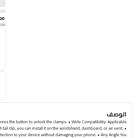
00
شامل
أ
م
الوصف
press the button to unlock the clamps. • Wide Compatibility: Applicable
ail clip, you can install it on the windshield, dashboard, or air vent. •
rotection to your device without damaging your phone. • Any Angle You