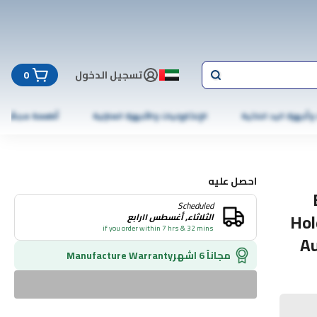
تسجيل الدخول
0
 وأجهزة اليد الذكية
الإلكترونيات والأجهزة المنزلية
أطعمة مجمّدة
احصل عليه
Scheduled
Hol
الثلاثاء, أغسطس ١١رابع
if you order within 7 hrs & 32 mins
Au
مجاناً 6 اشهر
Manufacture Warranty