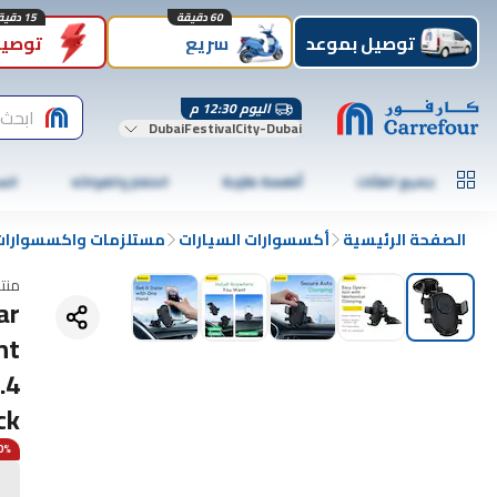
60 دقيقة
15 دقيقة
توصيل بموعد
سريع
توصيل
اليوم 12:30 م
ابحث 
DubaiFestivalCity-Dubai
جميع الفئات
أطعمة طازجة
الخضار والفواكه
الس
الصفحة الرئيسية
أكسسوارات السيارات
مستلزمات واكسسوارات 
منت
ar
nt
.4
ck
30% 