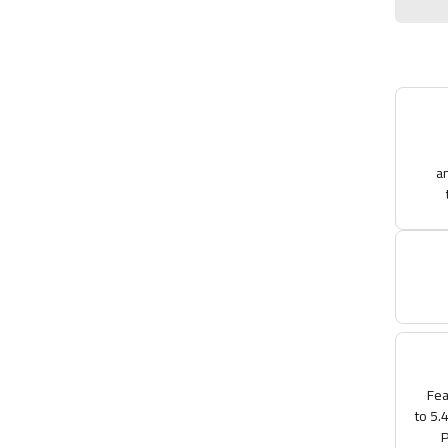
an
c
•
Fea
to 5.
P