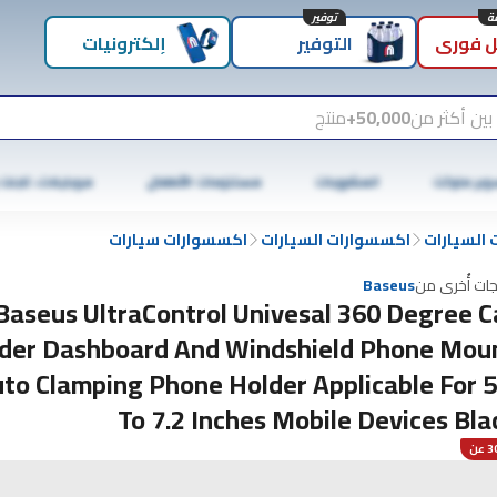
توفير
 فوري
التوفير
إلكترونيات
بين أكثر من
50,000+
منتج
وبر ماركت
المشروبات
مستلزمات الأطفال
موبايلات، تابلت
السيارات
اكسسوارات السيارات
اكسسوارات سيارات
جات أُخرى من
Baseus
Baseus UltraControl Univesal 360 Degree C
der Dashboard And Windshield Phone Mou
to Clamping Phone Holder Applicable For 5
To 7.2 Inches Mobile Devices Bla
عن