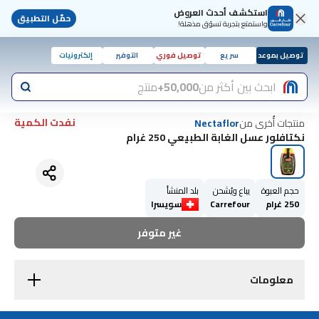
استكشف أحدث العروض
حمّل التطبيق
واستمتع بتجربة تسوّق مذهلة!
توصيل بموعد
سريع
توصيل فوري
التوفير
إلكترونيات
ابحث بين أكثر من
50,000+
منتج
نفدت الكمية
منتجات أُخرى من
Nectaflor
نكتافلور عسل الغابة الطبيعي 250 غرام
حجم العبوة
يباع ويُشحن
بلد المنشأ
250 غرام
Carrefour
سويسرا
غير متوفر
معلومات