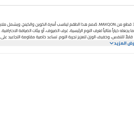
اختبر الراحة الفائقة والجودة طويلة الأمد مع طقم ملاية السرير المكوّن من 3 قطع من MAXQON. صُمم هذا الطقم ليناسب أسرة الكوين والكينج، ويشمل مل
23×255 سم) واثنين من أغطية الوسائد (50×75 سم)، مما يجعله خياراً مثالياً لغرف النوم الرئيسية، غرف الضيوف، أو بيئات الضيافة الاحترافية.
بوزن 90gsm، حيث يوفر ملمساً ناعماً، قابلاً للتنفس، وخفيف الوزن لتعزيز تجربة النوم. تساعد خاصية مقاومة التجاعيد عل
ض المزيد
ه ولونه حتى بعد الغسيل المتكرر. مثالي للمنازل، الفنادق، الشقق الفندقية، والإ