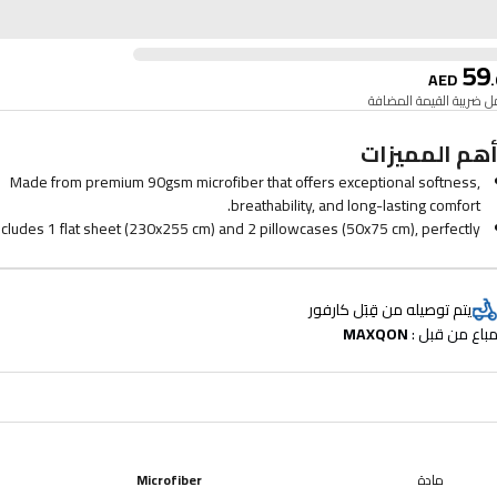
59
AED
.
 ضريبة القيمة المضافة
هم المميزات
Made from premium 90gsm microfiber that offers exceptional softness,
breathability, and long-lasting comfort.
ncludes 1 flat sheet (230x255 cm) and 2 pillowcases (50x75 cm), perfectly
sized for queen and king mattresses.
Ultra-soft, lightweight texture designed to enhance airflow and provide a
cozy sleeping experience.
يتم توصيله من قِبَل كارفور
rinkle-resistant, machine washable, and quick-drying for effortless daily
باع من قبل : 
MAXQON
maintenance.
Suitable for queen/king beds, perfect for home, hotel, and premium
accommodation use.
مادة
Microfiber