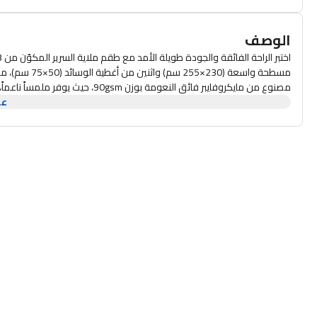
الوصف
مسطحة واسعة (0
مصنوع من مايكروفايبر فائق النعومة 
عر
السرير بمظهر أنيق ومرتب دون مجهود، بينما يحافظ القماش المتين على نعومت
الراقية، حيث يجمع طقم MAXQON بين الراحة والعملية والمظهر الأنيق. فقط اغسله في الغسالة، جفّفه سريعاً، واستمتع ببيئة نوم منعشة ومريحة دائماً.