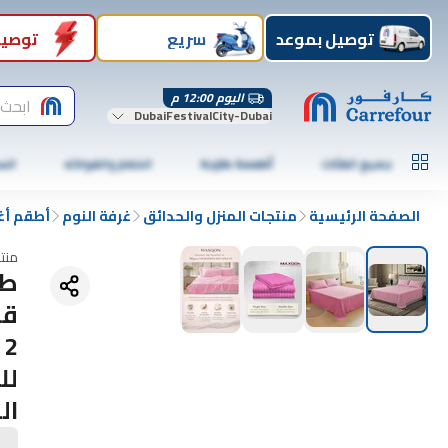
توصيل بموعد
سريع
توصيل
اليوم 12:00 م
ابحث 
DubaiFestivalCity-Dubai
جميع الفئات
أطعمة طازجة
الخضار والفواكه
الس
الصفحة الرئيسية
منتجات المنزل والحدائق
غرفة النوم
أطقم أغ
منت
لل
ال