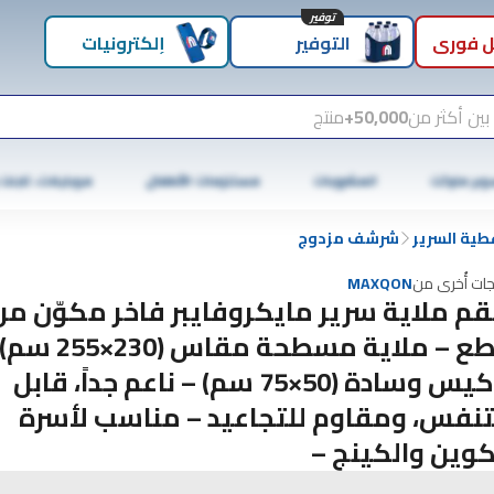
توفير
 فوري
التوفير
إلكترونيات
بين أكثر من
50,000+
منتج
وبر ماركت
المشروبات
مستلزمات الأطفال
موبايلات، تابلت
طية السرير
شرشف مزدوج
جات أُخرى من
MAXQON
قطع – ملاية مسطحة مقاس
2 كيس وسادة (50×75 سم) – ناعم جداً، قابل
تنفس، ومقاوم للتجاعيد – مناسب لأسرة
كوين والكينج –