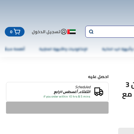
تسجيل الدخول
0
 وأجهزة اليد الذكية
الإلكترونيات والأجهزة المنزلية
أطعمة مجمّدة
احصل عليه
طقم ملاية سرير مايكروفايبر فاخر مكوّن من 3
Scheduled
 (230×255 سم) مع
الثلاثاء, أغسطس ١١رابع
if you order within 10 hrs & 5 mins