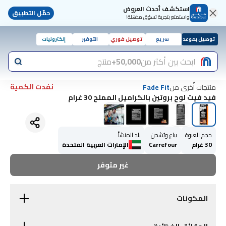
استكشف أحدث العروض
حمّل التطبيق
واستمتع بتجربة تسوّق مذهلة!
توصيل بموعد
سريع
توصيل فوري
التوفير
إلكترونيات
ابحث بين أكثر من
50,000+
منتج
نفدت الكمية
منتجات أُخرى من
Fade Fit
فيد فيت لوح بروتين بالكراميل المملح 30 غرام
حجم العبوة
يباع ويُشحن
بلد المنشأ
30 غرام
Carrefour
الإمارات العربية المتحدة
غير متوفر
المكونات