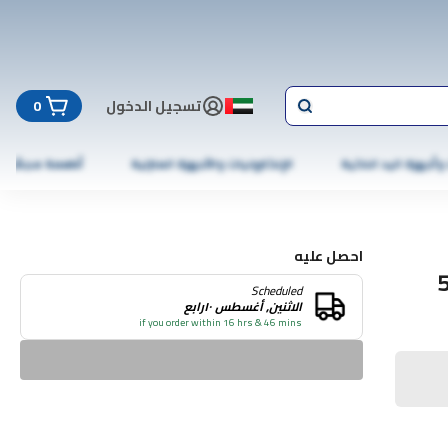
تسجيل الدخول
0
 وأجهزة اليد الذكية
الإلكترونيات والأجهزة المنزلية
أطعمة مجمّدة
احصل عليه
 ديسكوس 500
Scheduled
الاثنين, أغسطس ١٠رابع
if you order within 16 hrs & 46 mins