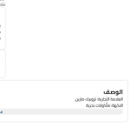
شامل
أ
م
الوصف
العلامة التجارية: تروبيك مارين
النكهة: مأكولات بحرية
عر