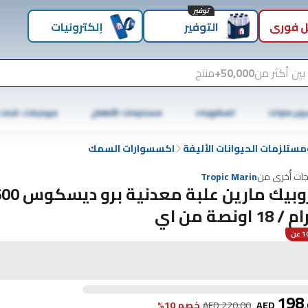
توفير
 فوري
التوفير
إلكترونيات
بين أكثر من
50,000+
منتج
وبر ماركت
المشروبات
مستلزمات الأطفال
موبايلات، تابلت
مستلزمات الحيوانات الأليفة
اكسسوارات السمك
جات أُخرى من
Tropic Marin
تروبيك مارين علبة معدنية برو
 18 اونصة من اي
عن
198
.
AED
220.00
AED
خصم 10%