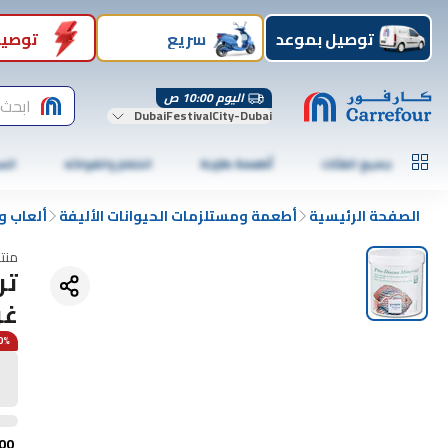
توصيل بموعد
سريع
توصيل
اليوم 10:00 ص
ابحث 
DubaiFestivalCity-Dubai
جميع الفئات
أطعمة طازجة
الخضار والفواكه
الس
الصفحة الرئيسية
أطعمة ومستلزمات الحيوانات الأليفة
ألعاب و
منت
غرام /
10% 
00