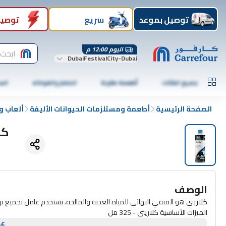
توصيل بموعد
سريع
توصيل
اليوم 12:00 م
ابحث 
DubaiFestivalCity-Dubai
جميع الفئات
أطعمة طازجة
الخضار والفواكه
الس
الصفحة الرئيسية
أطعمة ومستلزمات الحيوانات الأليفة
ألعاب و
كلا
الوصف
كلاريتي هو المنقي النهائي للمياه العذبة والمالحة. يستخدم عامل تجميع بول
الميزات الأساسية كلاريتي - 325 مل
عر