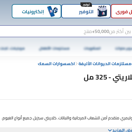
توفير
 فوري
التوفير
إلكترونيات
بين أكثر من
50,000+
منتج
وبر ماركت
المشروبات
مستلزمات الأطفال
موبايلات، تابلت
مستلزمات الحيوانات الأليفة
اكسسوارات السمك
ريتي - 325 مل
يمري متقدم آمن للشعاب المرجانية والنباتات. كلاريتي سيزيل جميع أنواع الغيوم.
ض المزيد