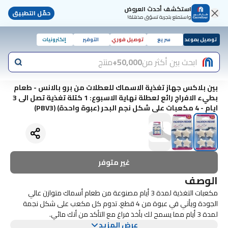
استكشف أحدث العروض
حمّل التطبيق
واستمتع بتجربة تسوّق مذهلة!
توصيل بموعد
سريع
توصيل فوري
التوفير
إلكترونيات
ابحث بين أكثر من
50,000+
منتج
بين بلاكس جهاز تغذية الاسماك للعطلات من برو بالانس - طعام
بطيء الافراج رائع لعطلة نهاية الاسبوع: 1 كتلة تغذية تصل الى 3
ايام - 4 مكعبات على شكل نجم البحر (عبوة واحدة) (PBV3)
غير متوفر
الوصف
مكعبات التغذية لمدة 3 أيام مصنوعة من طعام أسماك متوازن عالي
الجودة ويأتي في عبوة من 4 قطع. تدوم كل مكعب على شكل نجمة
لمدة 3 أيام مما يسمح لك بأخذ فراغ مع التأكد من أنك مائي.
عرض المزيد