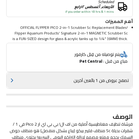
Scheduled
الأربعاء, أغسطس ١٢رابع
if you order within 18 hrs & 1 mins
أهم المميزات
OFFICIAL FL!PPER PICO 2-in-1 Scrubber Sc Replacement Blades!
Flipper Aquarium Products' Signature 2-in-1 MAGNETIC Scrubber Sc
is a FUN-SIZED design for glass & acrylic tanks up to 1/4" (6MM) thick.
Keep your glass or acrylic aquarium fish tank looking as good as the
day you bought it!
يتم توصيله من قِبَل كارفور
FL!PPER PICO 2-in-1 Scrubber Sc (sold separately) MAGNETICALLY
مباع من قبل : 
Pet Central
FL!PS from an abrasive scrubbing pad on one side to a sc on the other
INSIDE your tank without having to get your hands wet! Scrub and
Scrape all around your tank with ease! Easily flips around square
corners. Great for daily soft build-up removal! Take full control of your
تصفح عروض من 1 بائعين آخرين
aquarium cleaning from outside your tank!
EASY INSTALLATION! Replacement Blades install in seconds. Snap-
Off the Old and Snap-On the New! Replacement Blades Only. Pico
Aquarium Cleaner Sold Separately.
الوصف
فرشاة تنظيف مغناطيسية أصلية من اف ال! بي بي اي ار Pico 2 في 1 /
شفرات بديلة Sc منظف فليبر بيكو (يباع بشكل منفصل) هو منظف حوض
السمك بحجم ممتع مصمم لإزالة التراكم اليومي السريع! يحتوي منظف