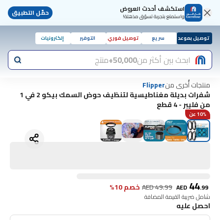
استكشف أحدث العروض
حمّل التطبيق
واستمتع بتجربة تسوّق مذهلة!
توصيل بموعد
سريع
توصيل فوري
التوفير
إلكترونيات
ابحث بين أكثر من
50,000+
منتج
منتجات أُخرى من
Flipper
شفرات بديلة مغناطيسية لتنظيف حوض السمك بيكو 2 في 1
من فليبر - 4 قطع
10% عن
44
49.99
AED
خصم 10%
AED
.
99
شامل ضريبة القيمة المضافة
احصل عليه