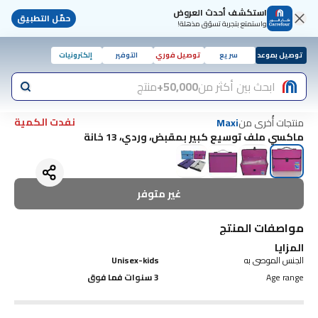
استكشف أحدث العروض
حمّل التطبيق
واستمتع بتجربة تسوّق مذهلة!
توصيل بموعد
سريع
توصيل فوري
التوفير
إلكترونيات
ابحث بين أكثر من
50,000+
منتج
نفدت الكمية
منتجات أُخرى من
Maxi
ماكسي ملف توسيع كبير بمقبض، وردي، 13 خانة
غير متوفر
مواصفات المنتج
المزايا
الجنس الموصى به
Unisex-kids
Age range
3 سنوات فما فوق