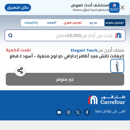
استكشف أحدث العروض
حمّل التطبيق
واستمتع بتجربة تسوّق مذهلة!
توصيل بموعد
سريع
توصيل فوري
التوفير
إلكترونيات
ابحث بين أكثر من
50,000+
منتج
نفدت الكمية
منتجات أُخرى من
Elegant Touch
إليغانت تاتش مبرد أظافر إحترافي ذو لوح صنفرة – أسود 2 قطع
غير متوفر
ابقى على تواصل معنا
خدمة العملاء