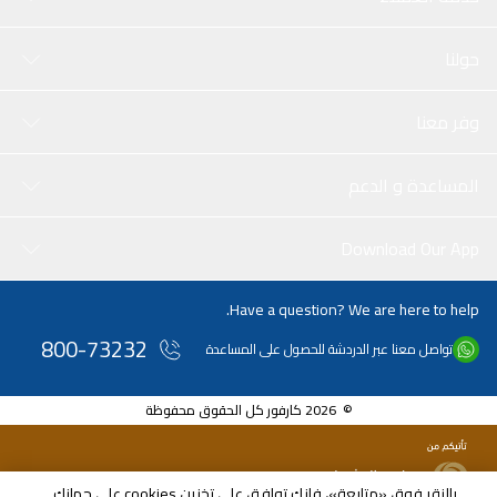
حولنا
وفر معنا
المساعدة و الدعم
Download Our App
Have a question? We are here to help.
800-73232
تواصل معنا عبر الدردشة للحصول على المساعدة
© 2026 كارفور كل الحقوق محفوظة
بالنقر فوق «متابعة»، فإنك توافق على تخزين cookies على جهازك