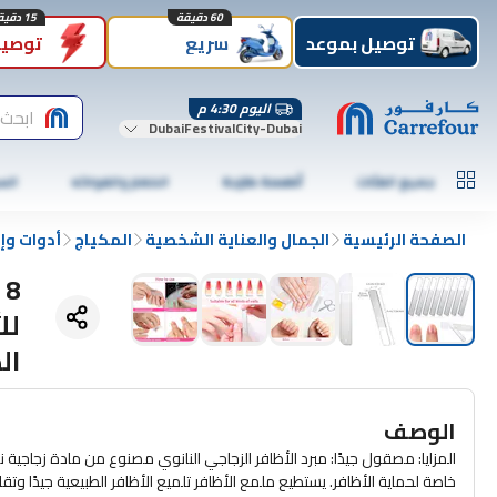
60 دقيقة
15 دقيقة
توصيل بموعد
سريع
توصيل
اليوم 4:30 م
ابحث 
DubaiFestivalCity-Dubai
جميع الفئات
أطعمة طازجة
الخضار والفواكه
الس
الصفحة الرئيسية
الجمال والعناية الشخصية
المكياج
أدوات وإ
8
لل
ال
الوصف
المزايا: مصقول جيدًا: مبرد الأظافر الزجاجي النانوي مصنوع من مادة زجاجية 