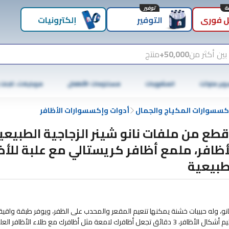
توفير
 فوري
التوفير
إلكترونيات
بين أكثر من
50,000+
منتج
وبر ماركت
المشروبات
مستلزمات الأطفال
موبايلات، تابلت
كسسوارات المكياج والجمال
أدوات وإكسسوارات الأظافر
 قطع من ملفات نانو شينر الزجاجية الطبيعي
أظافر، ملمع أظافر كريستالي مع علبة للأظ
طبيعية
نانو، وله حبيبات خشنة يمكنها تنعيم المقعر والمحدب على الظفر، ويوفر طبقة واقية
خاصة لحماية الأظافر. يستطيع ملمع الأظافر تلميع الأظافر الطبيعية جيدًا وتقليم أشكال الأظافر، 3 دقائق تجعل أظافرك لامعة مثل أظافرك مع طلاء الأظا