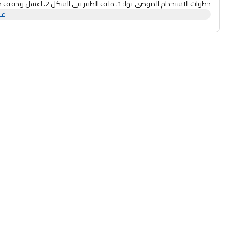
عر
أظافر زجاجي أبيض 8 × حافظة صلبة واقية ملاحظة: يرجى التنظيف بعد الاستخدام، وشطفه مباشرة بالماء، وتجفيف مبرد الأظافر، ثم وضعه مرة أخرى في العلبة.