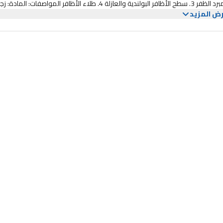
خطوات الاستخدام الموصى بها: 1. ملف الظفر في الشكل 2. اغسل وجفف مبرد الظفر 3. سطح الأظافر البولندية والعازلة 4. طلاء الأظافر المواص
ض المزيد
الحجم (تقريبًا): ملمع أظافر زجاجي: 9 × 1.3 × 0.3 سم / 3.54 × 0.51 × 0.11 بوصة العلب