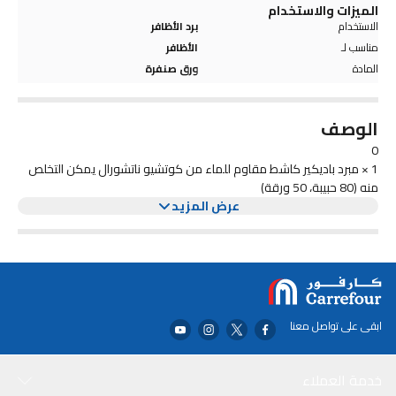
الميزات والاستخدام
الاستخدام
برد الأظافر
مناسب لـ
الأظافر
المادة
ورق صنفرة
الوصف
0
1 × مبرد باديكير كاشط مقاوم للماء من كوتشيو ناتشورال يمكن التخلص
منه (80 حبيبة، 50 ورقة)
عرض المزيد
ابقى على تواصل معنا
خدمة العملاء