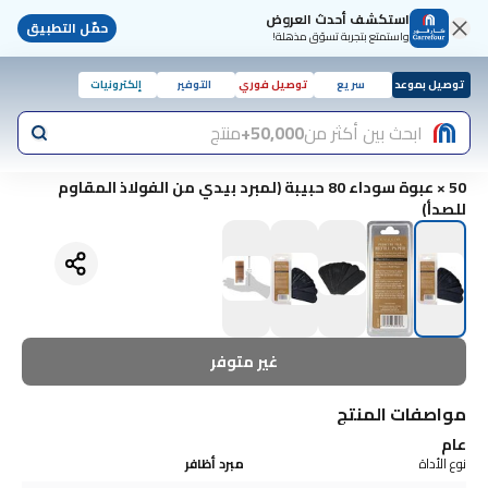
استكشف أحدث العروض
حمّل التطبيق
واستمتع بتجربة تسوّق مذهلة!
توصيل بموعد
سريع
توصيل فوري
التوفير
إلكترونيات
ابحث بين أكثر من
50,000+
منتج
50 × عبوة سوداء 80 حبيبة (لمبرد بيدي من الفولاذ المقاوم
للصدأ)
غير متوفر
مواصفات المنتج
عام
نوع الأداة
مبرد أظافر