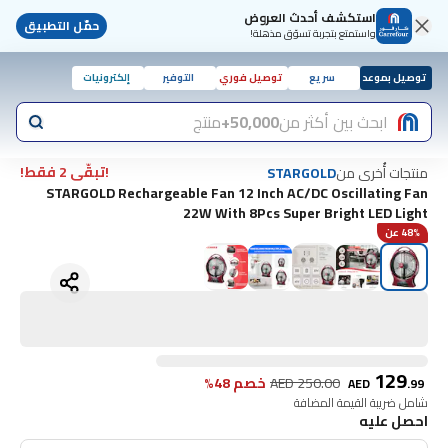
استكشف أحدث العروض
حمّل التطبيق
واستمتع بتجربة تسوّق مذهلة!
توصيل بموعد
سريع
توصيل فوري
التوفير
إلكترونيات
ابحث بين أكثر من
50,000+
منتج
!تبقّى 2 فقط!
منتجات أُخرى من
STARGOLD
STARGOLD Rechargeable Fan 12 Inch AC/DC Oscillating Fan
22W With 8Pcs Super Bright LED Light
48% عن
129
250.00
AED
خصم 48%
AED
.
99
شامل ضريبة القيمة المضافة
احصل عليه