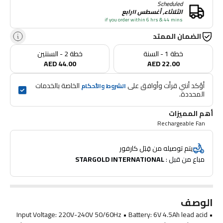
Scheduled
الثلاثاء, أغسطس ١١رابع
if you order within 6 hrs & 44 mins
الضمان الممتد
خطة 1 - السنة
خطة 2 - السنتين
AED 44.00
AED 22.00
أؤكد أنني قرأت وأوافق على 
 الخاصة بالخدمات 
الشروط والأحكام
المحددة.
أهم المميزات
Rechargeable Fan
يتم توصيله من قِبَل كارفور
مباع من قبل : 
STARGOLD INTERNATIONAL
الوصف
• Input Voltage: 220V-240V 50/60Hz • Battery: 6V 4.5Ah lead acid